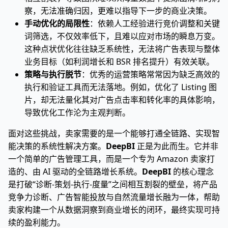
察，无法准确归因，更难以指导下一步的商业决策。
手动优化的局限性
：依赖人工经验进行竞价调整和关键
词筛选，不仅效率低下，且难以应对市场的瞬息万变。
这种点状优化往往缺乏系统性，无法将广告表现与整体
业务目标（如利润增长和 BSR 排名提升）有效关联。
策略与执行脱节
：优秀的运营策略常常因为缺乏高效的
执行和验证工具而无法落地。例如，优化了 Listing 图
片，却无法量化其对广告点击率和转化率的具体影响，
导致优化工作沦为主观判断。
面对这些挑战，卖家需要的是一个能够打通全链路、实现智
能决策的系统性解决方案。
DeepBI
正是为此而生。它并非
一个简单的广告管理工具，而是一个专为 Amazon 卖家打
造的、由 AI 驱动的全链路增长系统。
DeepBI
的核心理念
是打破“诊断-策划-执行-度量”之间相互割裂的壁垒，将产品
竞争力诊断、广告智能投放与自然流量增长融为一体，帮助
卖家构建一个从数据洞察到商业增长的闭环，最终实现可持
续的盈利能力。