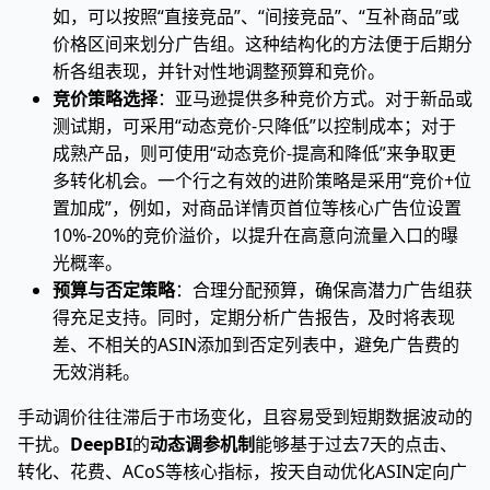
如，可以按照“直接竞品”、“间接竞品”、“互补商品”或
价格区间来划分广告组。这种结构化的方法便于后期分
析各组表现，并针对性地调整预算和竞价。
竞价策略选择
：亚马逊提供多种竞价方式。对于新品或
测试期，可采用“动态竞价-只降低”以控制成本；对于
成熟产品，则可使用“动态竞价-提高和降低”来争取更
多转化机会。一个行之有效的进阶策略是采用“竞价+位
置加成”，例如，对商品详情页首位等核心广告位设置
10%-20%的竞价溢价，以提升在高意向流量入口的曝
光概率。
预算与否定策略
：合理分配预算，确保高潜力广告组获
得充足支持。同时，定期分析广告报告，及时将表现
差、不相关的ASIN添加到否定列表中，避免广告费的
无效消耗。
手动调价往往滞后于市场变化，且容易受到短期数据波动的
干扰。
DeepBI
的
动态调参机制
能够基于过去7天的点击、
转化、花费、ACoS等核心指标，按天自动优化ASIN定向广