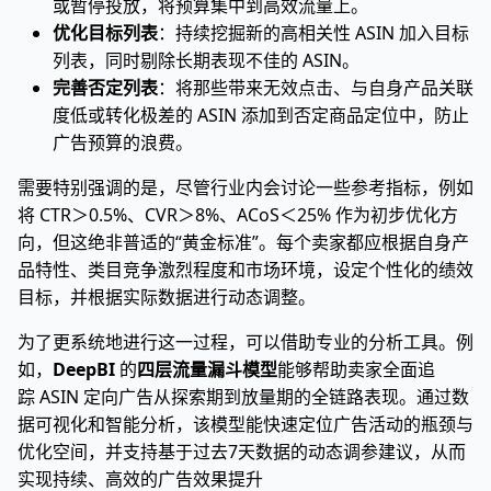
或暂停投放，将预算集中到高效流量上。
优化目标列表
：持续挖掘新的高相关性 ASIN 加入目标
列表，同时剔除长期表现不佳的 ASIN。
完善否定列表
：将那些带来无效点击、与自身产品关联
度低或转化极差的 ASIN 添加到否定商品定位中，防止
广告预算的浪费。
需要特别强调的是，尽管行业内会讨论一些参考指标，例如
将 CTR＞0.5%、CVR＞8%、ACoS＜25% 作为初步优化方
向，但这绝非普适的“黄金标准”。每个卖家都应根据自身产
品特性、类目竞争激烈程度和市场环境，设定个性化的绩效
目标，并根据实际数据进行动态调整。
为了更系统地进行这一过程，可以借助专业的分析工具。例
如，
DeepBI
的
四层流量漏斗模型
能够帮助卖家全面追
踪 ASIN 定向广告从探索期到放量期的全链路表现。通过数
据可视化和智能分析，该模型能快速定位广告活动的瓶颈与
优化空间，并支持基于过去7天数据的动态调参建议，从而
实现持续、高效的广告效果提升