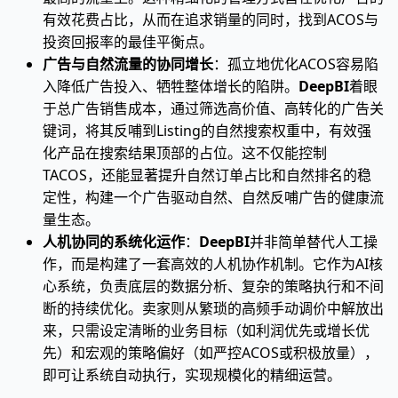
有效花费占比，从而在追求销量的同时，找到ACOS与
投资回报率的最佳平衡点。
广告与自然流量的协同增长
：孤立地优化ACOS容易陷
入降低广告投入、牺牲整体增长的陷阱。
DeepBI
着眼
于总广告销售成本，通过筛选高价值、高转化的广告关
键词，将其反哺到Listing的自然搜索权重中，有效强
化产品在搜索结果顶部的占位。这不仅能控制
TACOS，还能显著提升自然订单占比和自然排名的稳
定性，构建一个广告驱动自然、自然反哺广告的健康流
量生态。
人机协同的系统化运作
：
DeepBI
并非简单替代人工操
作，而是构建了一套高效的人机协作机制。它作为AI核
心系统，负责底层的数据分析、复杂的策略执行和不间
断的持续优化。卖家则从繁琐的高频手动调价中解放出
来，只需设定清晰的业务目标（如利润优先或增长优
先）和宏观的策略偏好（如严控ACOS或积极放量），
即可让系统自动执行，实现规模化的精细运营。