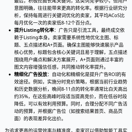
最后，积极挖掘长尾关键词，这类词竞争较小，但用户
意图明确，往往能带来更高的转化率。根据行业研究分
析，保持每周进行关键词优化的卖家，其平均ACoS比
每月优化一次的卖家低8-12个百分点。
提升Listing转化率
：广告只是引流工具，最终成交依
赖于Listing本身。卖家需要系统性地优化主图、标
题、五点描述和A+页面。确保主图能够快速展示产品
核心优势，标题包含核心关键词且易于理解，五点描述
围绕用户痛点和解决方案展开，A+页面则通过丰富的
图文内容增强信任感，共同推动转化率提升。
精细化广告投放
：自动化和精细化是提升广告ROI的有
效途径。例如，实施分时竞价策略，根据当前行业趋势
和历史数据分析，晚间8-11点的转化率通常比白天高出
约35%，在这些高峰时段适当提高竞价，而在低谷时段
降低，可以有效利用预算。同时，合理分配不同广告活
动的预算，并根据广告位（如搜索结果首页、商品页
面）的表现差异化出价。
为追求更高的运营效率与精准度，卖家可以借助智能工具实