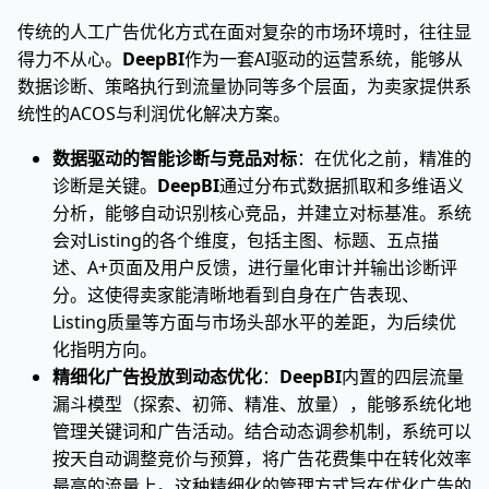
传统的人工广告优化方式在面对复杂的市场环境时，往往显
得力不从心。
DeepBI
作为一套AI驱动的运营系统，能够从
数据诊断、策略执行到流量协同等多个层面，为卖家提供系
统性的ACOS与利润优化解决方案。
数据驱动的智能诊断与竞品对标
：在优化之前，精准的
诊断是关键。
DeepBI
通过分布式数据抓取和多维语义
分析，能够自动识别核心竞品，并建立对标基准。系统
会对Listing的各个维度，包括主图、标题、五点描
述、A+页面及用户反馈，进行量化审计并输出诊断评
分。这使得卖家能清晰地看到自身在广告表现、
Listing质量等方面与市场头部水平的差距，为后续优
化指明方向。
精细化广告投放到动态优化
：
DeepBI
内置的四层流量
漏斗模型（探索、初筛、精准、放量），能够系统化地
管理关键词和广告活动。结合动态调参机制，系统可以
按天自动调整竞价与预算，将广告花费集中在转化效率
最高的流量上。这种精细化的管理方式旨在优化广告的