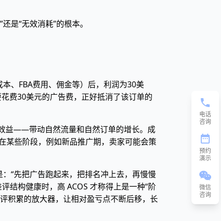
还是“无效消耗”的根本。
本、FBA费用、佣金等）后，利润为30美
要花费30美元的广告费，正好抵消了该订单的
电话
咨询
效益——带动自然流量和自然订单的增长。成
，在某些阶段，例如新品推广期，卖家可能会策
预约
演示
法是：“先把广告跑起来，把排名冲上去，再慢慢
结构健康时，高 ACOS 才称得上是一种“阶
微信
咨询
速差评积累的放大器，让相对盈亏点不断后移，长