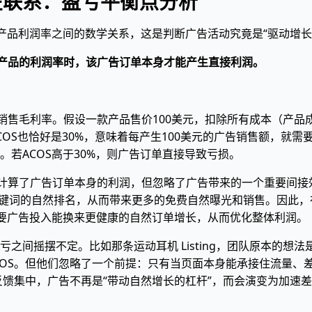
在联系：盈亏平衡点分析
产品利润率之间的数学关系，这是判断广告活动究竟是“驱动增长”
于产品的利润率时，该广告订单本身才能产生直接利润。
销售毛利率。假设一款产品售价100美元，扣除所有成本（产品成
COS也恰好是30%，意味着每产生100美元的广告销售额，就需
若ACOS高于30%，则广告订单直接导致亏损。
计算了广告订单本身的利润，但忽略了广告带来的一个重要间接
关键词的自然排名，从而带来更多的免费自然曝光和销售。因此
只要广告投入能换来更健康的自然订单增长，从而优化整体利润。
之间摇摆不定。比如那条运动耳机 Listing，团队原本的想
COS。但他们忽略了一个前提：只有当页面本身能承接住流量、差评
负面反馈集中，广告不再是“带动自然增长的杠杆”，而会演变为加