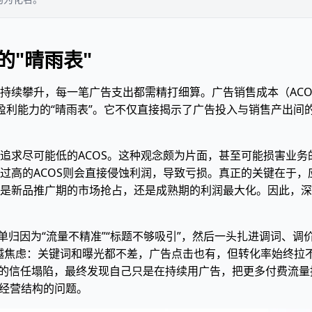
的"晴雨表"
持续攀升，每一笔广告支出都需精打细算。广告销售成本（AC
务盈利能力的“晴雨表”。它不仅直接揭示了广告投入与销售产出
追求尽可能低的ACOS。这种观念颇为片面，甚至可能损害业务
过高的ACOS则会直接侵蚀利润，导致亏损。真正的关键在于，
是新品推广期的市场抢占，还是成熟期的利润最大化。因此，深
单归因为“流量不精准”“标题不够吸引”，然后一头扎进调词、调价
越投越焦虑：关键词和曝光都不差，广告点击也有，但转化率始终拉不
分带来的信任塌陷，最终发现自己只是在持续用广告，把更多付费流
个经营结构的问题。