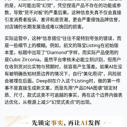
的是，AI可能出现“幻觉”，凭空捏造产品不存在的功能或参
数，导致“货不对板”的严重后果。这种信息失真不仅会直接
引发消费者投诉、差评和退货潮，更会严重侵蚀品牌信誉，
对店铺的长期发展造成难以挽回的损害。
实际运营中，这种“信息错位”往往不是特别夸张的错误，而
是一些细节上的模糊。例如，前文的珠宝Listing在初始版
本里，标题中出现了“Diamond”字样，而实际产品使用的
是Cubic Zirconia。虽然平台审核未必能立刻识别，但用户
在收到货对比实物与预期时，就容易产生落差。如果AI在没
有被明确告知材质边界的情况下，自行“美化用词”，风险就
会被埋在后面。DeepBI在介入这个Listing时，做的第一件
事不是直接生成新文案，而是先用“产品DNA图谱”锁定材
质、尺寸、款式这类不可逾越的事实，再在这个边界内做表
达优化，从根源上减少“幻觉式卖点”的出现。