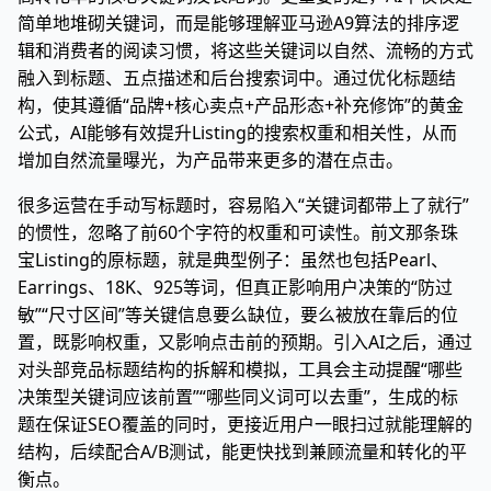
简单地堆砌关键词，而是能够理解亚马逊A9算法的排序逻
辑和消费者的阅读习惯，将这些关键词以自然、流畅的方式
融入到标题、五点描述和后台搜索词中。通过优化标题结
构，使其遵循“品牌+核心卖点+产品形态+补充修饰”的黄金
公式，AI能够有效提升Listing的搜索权重和相关性，从而
增加自然流量曝光，为产品带来更多的潜在点击。
很多运营在手动写标题时，容易陷入“关键词都带上了就行”
的惯性，忽略了前60个字符的权重和可读性。前文那条珠
宝Listing的原标题，就是典型例子：虽然也包括Pearl、
Earrings、18K、925等词，但真正影响用户决策的“防过
敏”“尺寸区间”等关键信息要么缺位，要么被放在靠后的位
置，既影响权重，又影响点击前的预期。引入AI之后，通过
对头部竞品标题结构的拆解和模拟，工具会主动提醒“哪些
决策型关键词应该前置”“哪些同义词可以去重”，生成的标
题在保证SEO覆盖的同时，更接近用户一眼扫过就能理解的
结构，后续配合A/B测试，能更快找到兼顾流量和转化的平
衡点。