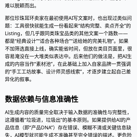
难以脱颖而出。
那位珍珠耳环卖家在最初使用AI写文案时，也出现过类似问
题：工具很快就能生成一份看起来“结构完整、卖点齐全”的
Listing，但几乎跟同类珠宝品类的其他文案一个路数——
都是“经典设计”“适合各种场合”“送给她的完美礼物”。如果
不加筛选直接上线，确实能省时间，但放在类目页面里，很
容易淹没在一大堆类似表达中。后来他们的做法是，把AI生
成的内容当作“素材池”，在此基础上加入自家品牌一贯强调
的“手工工坊故事、设计师灵感线索”，才逐步建立起自己差
异化的叙事。
数据依赖与信息准确性
AI生成内容的质量完全取决于输入数据的准确性与完整性，
这遵循着“垃圾进，垃圾出”的基本原则。如果提供给AI的产
品信息（即“产品DNA”）存在错误、模糊不清或关键信息缺
失，AI模型就可能生成不准确甚至完全错误的描述。更危险