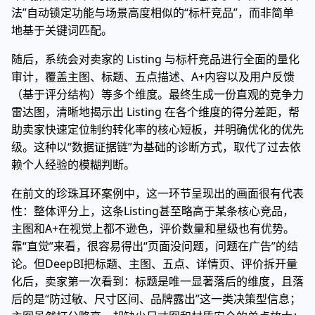
法”自动锁定功能与场景高度相似的“标杆竞品”，而非简单
地基于关键词匹配。
随后，系统会对卖家的 Listing 与标杆竞品进行全面的量化
审计，覆盖主图、标题、五点描述、A+内容以及用户反馈
（基于评分结构）等多个维度。最终生成一份直观的竞争力
雷达图，清晰地揭示出 Listing 在各个维度的得分差距，帮
助卖家快速定位制约转化率的核心短板，并明确优化的优先
级。这种以“数据证据链”为基础的诊断方式，取代了过去依
赖个人经验的模糊判断。
在前文的珍珠耳环案例中，这一环节呈现出的画面很有代表
性：整体评分上，这条Listing甚至略高于某条核心竞品，
主图和A+在视觉上都不逊色，评价数量和星级也有优势。
靠“直觉”来看，很容易得出“页面没问题，问题在广告”的结
论。但DeepBI把标题、主图、五点、详情页、评价拆开量
化后，卖家第一次看到：标题是唯一显著落后的维度，且落
后的是“防过敏、尺寸区间、品牌露出”这一类决策型信息；