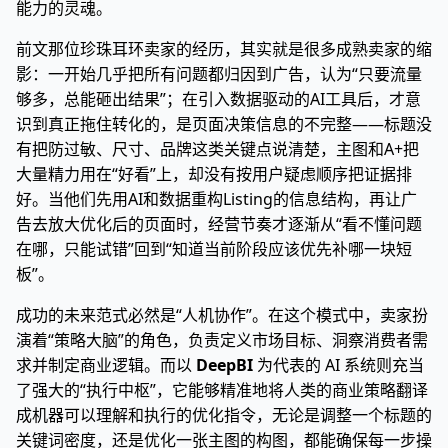
能力的灵魂。
前文那位珍珠耳环卖家的经历，其实就是很多成熟卖家的缩
影：一开始几乎把所有问题都归因到广告，认为“只要流量
够多，总能砸出结果”；在引入数据驱动的AI工具后，才意
识到真正拖住转化的，是页面决策信息的不完整——标题没
有把防过敏、尺寸、品牌这类关键点说清楚，主图和A+把
大量精力用在“好看”上，却没有按用户疑虑顺序把证据排
好。当他们先用AI和数据重构Listing的信息结构，再让广
告去放大优化后的页面时，经营节奏才逐渐从“看不懂问题
在哪，只能试错”回到“知道当前阶段应该优先补哪一块短
板”。
成功的未来范式必然是“人机协作”。在这个模式中，卖家扮
演着“策略大脑”的角色，负责定义市场目标、洞察消费者需
求并制定商业逻辑。而以
DeepBI
为代表的 AI 系统则充当
了强大的“执行中枢”，它能够精准地将人类的商业策略翻译
成机器可以理解和执行的优化指令，无论是调整一个标题的
关键词密度，还是优化一张主图的构图，都能确保每一步操