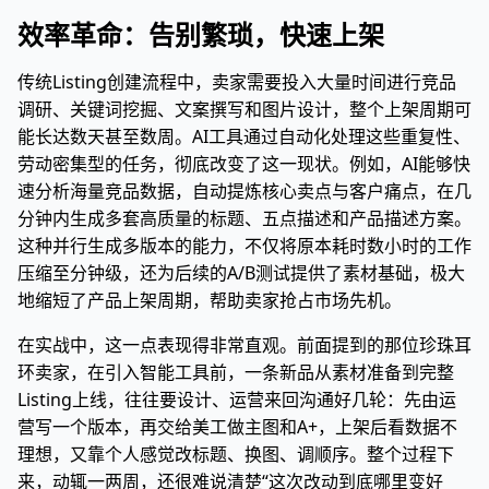
效率革命：告别繁琐，快速上架
传统Listing创建流程中，卖家需要投入大量时间进行竞品
调研、关键词挖掘、文案撰写和图片设计，整个上架周期可
能长达数天甚至数周。AI工具通过自动化处理这些重复性、
劳动密集型的任务，彻底改变了这一现状。例如，AI能够快
速分析海量竞品数据，自动提炼核心卖点与客户痛点，在几
分钟内生成多套高质量的标题、五点描述和产品描述方案。
这种并行生成多版本的能力，不仅将原本耗时数小时的工作
压缩至分钟级，还为后续的A/B测试提供了素材基础，极大
地缩短了产品上架周期，帮助卖家抢占市场先机。
在实战中，这一点表现得非常直观。前面提到的那位珍珠耳
环卖家，在引入智能工具前，一条新品从素材准备到完整
Listing上线，往往要设计、运营来回沟通好几轮：先由运
营写一个版本，再交给美工做主图和A+，上架后看数据不
理想，又靠个人感觉改标题、换图、调顺序。整个过程下
来，动辄一两周，还很难说清楚“这次改动到底哪里变好