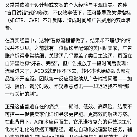
又常常依赖于设计师或文案的个人经验与主观审美。这种
“盲目试错”式的修改，不仅效率低下，还可能导致关键指标
（如CTR、CVR）不升反降，造成时间和广告费用的双重浪
费。
在真实经营中，这种“看似流程都做了，结果却不理想”的情
况并不少见。之前就有一位做珠宝配饰的美国站卖家，广告
账户拆得非常精细，关键词几乎覆盖了类目主流词，页面在
自评里也算“好看、完整”，但广告投放了一段时间后发现：
流量进来了，ACOS就是压不下去，转化率也始终跟头部竞
品拉不开差距。团队第一反应是继续从广告端找问题——加
词、提价、调分时段、怀疑恶意点击——却迟迟找不到“那
一根关键的刺”。
正是这些普遍存在的痛点——耗时、低效、高风险、结果不
可控——促使卖家们迫切寻求更智能、更高效的解决方案。
在此背景下，AI技术应运而生，它承诺将复杂的运营决策转
化为标准化的数据工程路径，通过自动化处理繁琐任务，辅