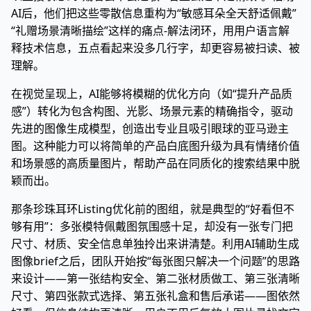
AI后，他们把这些零散信息重构为“敏感耳朵全天舒适佩戴”
“礼赠场景清晰描绘”这样的痛点-解法闭环，用用户语言解
释技术信息，五点看起来没多几行字，却更容易被扫读、被
理解。
在视觉呈现上，AI能够将模糊的优化方向（如“提升产品质
感”）转化为包含构图、光影、场景元素的精确指令，驱动
先进的图像生成模型，创造出专业且吸引眼球的亚马逊主
图。这种能力可以将简单的产品白底图升级为具有情绪价值
和场景感的高质量图片，帮助产品在同质化的搜索结果中脱
颖而出。
那条珍珠耳环Listing优化前的图组，就是典型的“好看但不
够有用”：多张模特佩戴图氛围感十足，却没有一张专门把
尺寸、材质、安全信息单独拎出来讲清楚。利用AI辅助生成
图像brief之后，团队开始按“每张图只解决一个问题”的思路
来设计——第一张结构安全、第二张材质做工、第三张清晰
尺寸、第四张款式选择、第五张礼盒和售后承诺——图依然