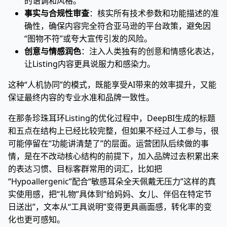
的语调和风格。
事实与合规性审查
：核实所有技术参数和功能描述的准
确性，确保内容完全符合亚马逊的平台政策，避免因
“图物不符”或夸大宣传引发的风险。
创意与情感润色
：注入人类独有的创意和情感化表达，
让Listing内容更具说服力和感染力。
这种“人机协同”的模式，既能享受AI带来的效率提升，又能
保证最终内容的专业水准和品牌一致性。
在那条珍珠耳环Listing的优化过程中，DeepBI生成的标题
和五点在结构上已经比较完整，但如果不经过人工参与，很
可能停留在“功能讲清楚了”的层面。运营团队后续做的事
情，是在不改动核心结构的前提下，加入品牌过去积累出来
的表达习惯、目标客群常用的词汇，比如把
“Hypoallergenic”配合“敏感耳朵全天佩戴无压力”这样的真
实使用感，把“礼物”具体到“给妈妈、女儿、伴侣在特定节
日送出”，文本从“工具说明”变得更具画面感，转化率的变
化也更可感知。