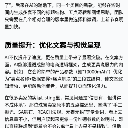
了”。后来在AI的辅助下，同一个类目的新款，能够在短时
间内生成多套不同的标题结构、五点逻辑和图组思路，团队
只需要在几个相对合理的版本里做选择和微调，上新节奏明
显加快。
质量提升：优化文案与视觉呈现
AI不仅提升了速度，更在质量上带来了显著突破。在文案方
面，AI能够遵循成熟的电商逻辑框架，生成更具说服力的内
容。例如，它会将简单的产品参数（如“10000mAh”）优化
为“卖点名称+数据支撑+痛点解决”的三段式结构，使文案逻
辑清晰，更能触动消费者，从而提升页面转化潜力。
在很多卖家的实际Listing里，常见问题是“信息有，但讲得
不成体系”。那位珠宝卖家原本的五点描述里，塞满了“手工
抛光、5A锆石、REACH法规、无镍无铅”等专业词，看上去
信息量不小，但用户读起来更像一份堆砌参数的说明书，难
以直接联想到“戴着会不会过敏”“看上去是不是精致”。借助