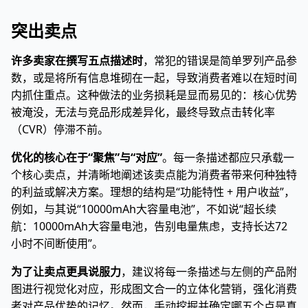
突出卖点
许多卖家在撰写五点描述时
，常犯的错误是简单罗列产品参
数，或是将所有信息堆砌在一起，导致消费者难以在短时间
内抓住重点。这种做法的业务损耗是显而易见的：核心优势
被淹没，无法与竞品形成差异化，最终导致点击转化率
（CVR）停滞不前。
优化的核心在于“聚焦”与“对应”
。每一条描述都应只承载一
个核心卖点，并清晰地阐述该卖点能为消费者带来何种独特
的利益或解决方案。理想的结构是“功能特性 + 用户收益”，
例如，与其说“10000mAh大容量电池”，不如说“超长续
航：10000mAh大容量电池，告别电量焦虑，支持长达72
小时不间断使用”。
为了让卖点更具说服力
，建议将每一条描述与左侧的产品附
图进行视觉化对应，形成图文合一的立体化营销，强化消费
者对产品优势的记忆。然而，手动挖掘并确定哪五个点是真