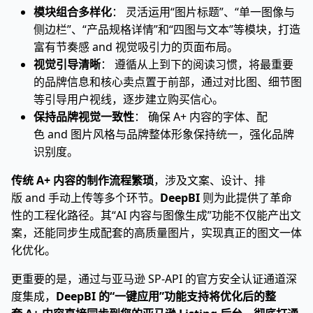
模块组合多样化
： 灵活运用“图片标题”、“单一图像与
侧边栏”、“产品规格详情”和“四图与文本”等模块，打造
富有节奏感 and 视觉吸引力的页面布局。
视觉引导清晰
： 遵循从上到下的阅读习惯，将最重要
的品牌信息和核心卖点置于前部，通过对比图、细节图
等引导用户视线，逐步建立购买信心。
保持品牌视觉一致性
： 确保 A+ 内容的字体、配
色 and 图片风格与品牌整体形象保持统一，强化品牌
识别度。
传统 A+ 内容的制作流程繁琐
，涉及文案、设计、排
版 and 手动上传等多个环节。
DeepBI
则为此提供了革命
性的工程化路径。其“AI 内容与图像生成”功能不仅能产出文
案，还能同步生成配套的高质量图片，实现真正的图文一体
化优化。
更重要的是，通过与亚马逊 SP-API 的官方安全认证通道深
度集成，
DeepBI 的“一键应用”功能支持将优化后的整