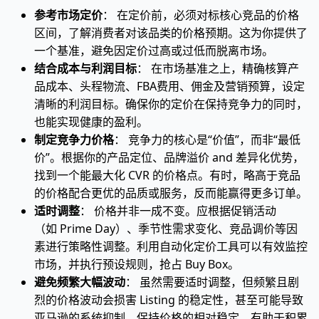
参考市场定价
： 在定价前，必须对标核心竞品的价格
区间，了解消费者对该品类的价格预期。这为你提供了
一个基准，避免因定价过高或过低而脱离市场。
结合成本与利润目标
： 在市场基准之上，精确核算产
品成本、头程物流、FBA费用、佣金及营销预算，设定
清晰的利润目标。确保你的定价在保持竞争力的同时，
也能实现健康的盈利。
制定竞争力价格
： 竞争力的核心是“价值”，而非“最低
价”。根据你的产品定位、品牌溢价 and 差异化优势，
找到一个能最大化 CVR 的价格点。有时，略高于竞品
的价格配合更优的品质或服务，反而能赢得更多订单。
适时调整
： 价格并非一成不变。应根据促销活动
（如 Prime Day）、季节性需求变化、竞品调价等因
素进行策略性调整。利用自动化定价工具可以有效监控
市场，并执行预设规则，抢占 Buy Box。
避免频繁大幅波动
： 虽然需要适时调整，但频繁且剧
烈的价格波动会损害 Listing 的稳定性，甚至可能导致
亚马逊的系统抑制。保持价格的相对稳定，有助于积累