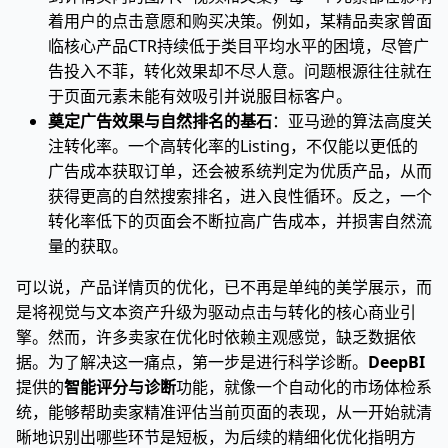
着用户的点击意愿和购买决策。例如，某精品卖家曾面
临核心产品CTR持续低于类目平均水平的困境，尽管广
告投入不菲，转化效果却不尽人意。问题根源往往就在
于页面元素未能有效吸引并说服目标客户。
奠定广告效果与自然排名的基石
：亚马逊的算法高度关
注转化率。一个高转化率的Listing，不仅能以更低的
广告成本获取订单，还会被系统判定为优质产品，从而
获得更高的自然搜索排名，进入良性循环。反之，一个
转化率低下的页面会不断拉高广告成本，并损害自然流
量的获取。
可以说，产品详情页的优化，已不再是单纯的美学展示，而
是将视觉与文本资产升级为驱动点击与转化的核心商业引
擎。然而，许多卖家在优化时依赖主观感觉，缺乏数据依
据。为了解决这一痛点，第一步是进行科学诊断。
DeepBI
提供的
智能评分与诊断
功能，就像一个自动化的市场体检系
统，能够帮助卖家精准评估当前页面的表现，从一开始就清
晰地识别出哪些环节是短板，为后续的精细化优化指明方