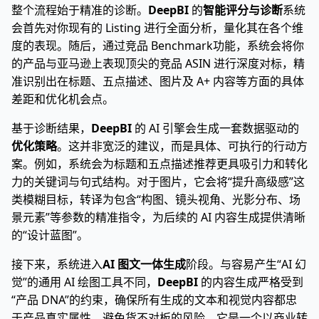
整个流程始于精准的诊断。
DeepBI
的
智能评分与诊断
系统
会首先对你现有的 Listing 进行全面分析，量化其在各个维
度的表现。随后，通过竞品 Benchmark功能，系统会将你
的产品与亚马逊上表现顶尖的竞品 ASIN 进行深度对标，精
准识别出在标题、五点描述、图片及 A+ 内容等方面的具体
差距和优化机会点。
基于诊断结果，
DeepBI
的 AI 引擎会生成一套数据驱动的
优化策略
。这并非宽泛的建议，而是具体、可执行的行动方
案。例如，系统会为标题和五点描述推荐更具吸引力和转化
力的关键词与句式结构。对于图片，它会将“提升高级感”这
类模糊目标，转译为包含“构图、镜头视角、光影分布、场
景元素”等参数的精准指令，为后续的 AI 内容生成提供清晰
的“设计蓝图”。
接下来，系统进入
AI 图文一体生成
阶段。与容易产生“AI 幻
觉”的通用 AI 绘图工具不同，
DeepBI
的内容生成严格受到
“产品 DNA”的约束，确保所有生成的文本和视觉内容都忠
于产品真实属性，避免货不对板的风险。它是一个以商业转