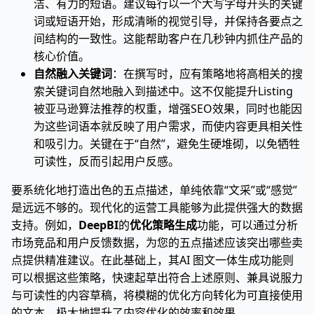
洁、有力的短语。建议每行以一个大写字母开头的关键
词或短语开始，形成清晰的视觉引导，并保持各要点之
间结构的一致性。这能帮助客户在几秒钟内抓住产品的
核心价值。
自然融入关键词
：在撰写时，应有策略地将高相关的搜
索关键词自然地融入到描述中。这不仅能提升Listing
被亚马逊算法推荐的权重，增强SEO效果，同时也能因
为这些词语本就反映了用户需求，而使内容更具相关性
和吸引力。关键在于“自然”，避免生硬堆砌，以免牺牲
可读性，反而引起用户反感。
要系统化地打造出色的五点描述，单纯依靠“文采”或“感觉”
是远远不够的。现代化的运营工具能够为此提供强大的数据
支持。例如，
DeepBI
的
优化策略生成
功能，可以通过分析
市场竞品和用户反馈数据，为您的五点描述应该突出哪些卖
点提供精准建议。在此基础上，其AI 图文一体生成功能则
可以根据这些策略，快速起草出符合上述原则、兼具说服力
与可读性的内容草稿，将模糊的优化方向转化为可直接使用
的文本，极大地提升了内容优化的效率和效果。