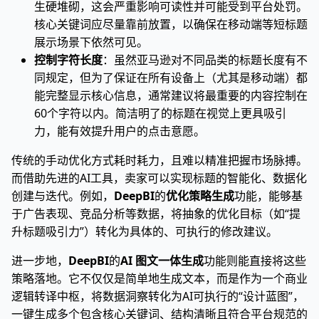
生硬堆砌，这会严重影响可读性并可能受到平台处罚。
核心关键词应尽量靠前放置，以确保在移动端等短标题
展示场景下依然可见。
控制字符长度
：虽然亚马逊对不同品类的标题长度有不
同规定，但为了保证在所有设备上（尤其是移动端）都
能完整显示核心信息，通常建议将最重要的内容控制在
60个字符以内。简洁明了的标题在视觉上更具吸引
力，能有效提升用户的点击意愿。
传统的手动优化方式耗时耗力，且难以精准把握市场脉搏。
而借助先进的AI工具，卖家可以实现标题的智能化、数据化
创建与迭代。例如，
DeepBI
的
优化策略生成
功能，能够基
于广告表现、竞品分析等数据，将抽象的优化目标（如“提
升标题吸引力”）转化为具体的、可执行的修改建议。
进一步地，
DeepBI
的
AI 图文一体生成
功能则能直接将这些
策略落地。它不仅仅是简单地生成文本，而是作为一个商业
逻辑转译中枢，将数据洞察转化为AI可执行的“设计蓝图”，
一键生成多个包含核心关键词、结构清晰且符合平台规范的