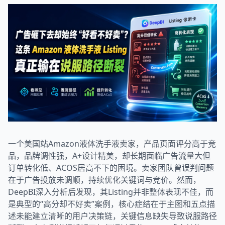
一个美国站Amazon液体洗手液卖家，产品页面评分高于竞
品，品牌调性强，A+设计精美，却长期面临广告流量大但
订单转化低、ACOS居高不下的困境。卖家团队曾误判问题
在于广告投放未调顺，持续优化关键词与竞价。然而，
DeepBI深入分析后发现，其Listing并非整体表现不佳，而
是典型的“高分却不好卖”案例，核心症结在于主图和五点描
述未能建立清晰的用户决策链，关键信息缺失导致说服路径