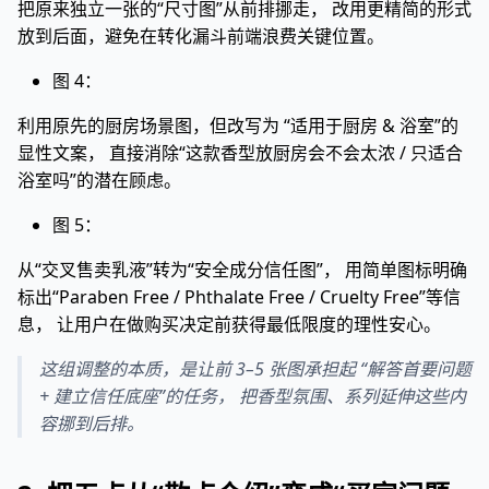
把原来独立一张的“尺寸图”从前排挪走， 改用更精简的形式
放到后面，避免在转化漏斗前端浪费关键位置。
图 4：
利用原先的厨房场景图，但改写为 “适用于厨房 & 浴室”的
显性文案， 直接消除“这款香型放厨房会不会太浓 / 只适合
浴室吗”的潜在顾虑。
图 5：
从“交叉售卖乳液”转为“安全成分信任图”， 用简单图标明确
标出“Paraben Free / Phthalate Free / Cruelty Free”等信
息， 让用户在做购买决定前获得最低限度的理性安心。
这组调整的本质，是让前 3–5 张图承担起 “解答首要问题
+ 建立信任底座”的任务， 把香型氛围、系列延伸这些内
容挪到后排。