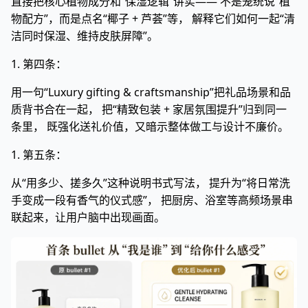
直接把核心植物成分和“保湿逻辑”讲实—— 不是笼统说“植
物配方”，而是点名“椰子 + 芦荟”等， 解释它们如何一起“清
洁同时保湿、维持皮肤屏障”。
1. 第四条：
用一句“Luxury gifting & craftsmanship”把礼品场景和品
质背书合在一起， 把“精致包装 + 家居氛围提升”归到同一
条里， 既强化送礼价值，又暗示整体做工与设计不廉价。
1. 第五条：
从“用多少、搓多久”这种说明书式写法， 提升为“将日常洗
手变成一段有香气的仪式感”， 把厨房、浴室等高频场景串
联起来，让用户脑中出现画面。