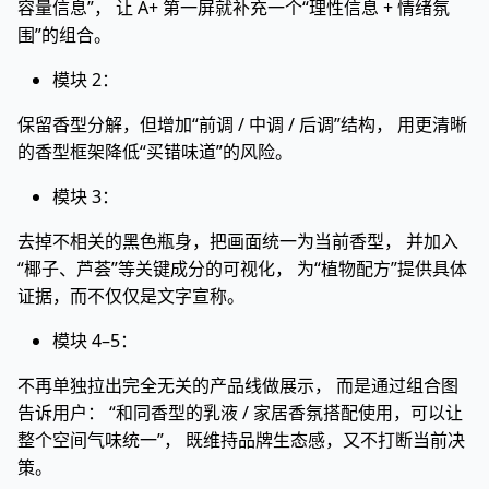
容量信息”， 让 A+ 第一屏就补充一个“理性信息 + 情绪氛
围”的组合。
模块 2：
保留香型分解，但增加“前调 / 中调 / 后调”结构， 用更清晰
的香型框架降低“买错味道”的风险。
模块 3：
去掉不相关的黑色瓶身，把画面统一为当前香型， 并加入
“椰子、芦荟”等关键成分的可视化， 为“植物配方”提供具体
证据，而不仅仅是文字宣称。
模块 4–5：
不再单独拉出完全无关的产品线做展示， 而是通过组合图
告诉用户： “和同香型的乳液 / 家居香氛搭配使用，可以让
整个空间气味统一”， 既维持品牌生态感，又不打断当前决
策。