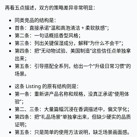
再看五点描述，双方的策略差异非常明显：
同类竞品的结构是：
首条：直接承诺“温和高泡清洁 + 柔软肤感”；
第二条：一句话概括香型风格；
第三条：列出关键保湿成分，解释“为什么不会干”；
第四条：把“无动物试验、美国制造”这些信任点单独拿
出来；
第五条：引导搭配全系列，给出一个“升级日常习惯”的
场景。
这条 Listing 的原有结构则是：
第一条：重新讲产品名称和规格，没真正承诺“使用体
验”；
第二、三条：大量篇幅沉浸在香调描述中，偏文学化；
第四条：把“礼品场景”单独拿出来，但缺少硬实的品质
证明；
第五条：只是简单的使用方法说明，缺乏场景画面感。