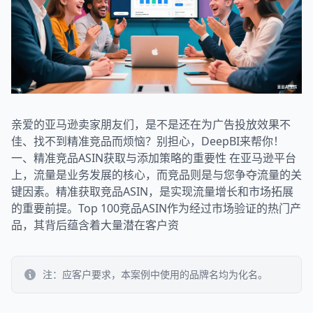
亲爱的亚马逊卖家朋友们，是不是还在为广告投放效果不
佳、找不到精准竞品而烦恼？别担心，DeepBI来帮你！
一、精准竞品ASIN获取与添加策略的重要性 在亚马逊平台
上，流量是业务发展的核心，而竞品则是与您争夺流量的关
键因素。精准获取竞品ASIN，是实现流量增长和市场拓展
的重要前提。Top 100竞品ASIN作为经过市场验证的热门产
品，其背后蕴含着大量潜在客户资
注：应客户要求，本案例中使用的品牌名均为化名。