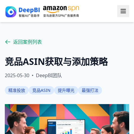
返回案例列表
竞品ASIN获取与添加策略
2025-05-30
•
DeepBI团队
精准投放
竞品ASIN
提升曝光
最强打法