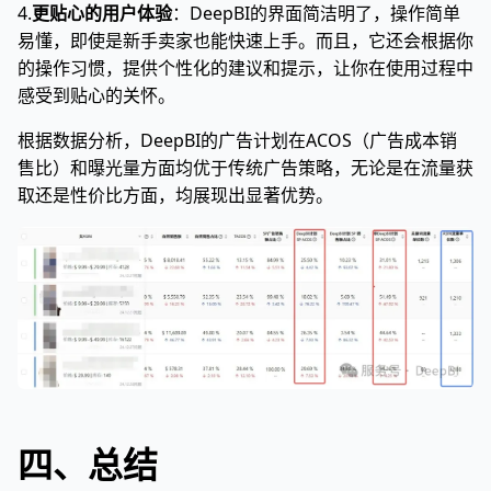
4.
更贴心的用户体验
：DeepBI的界面简洁明了，操作简单
易懂，即使是新手卖家也能快速上手。而且，它还会根据你
的操作习惯，提供个性化的建议和提示，让你在使用过程中
感受到贴心的关怀。
根据数据分析，DeepBI的广告计划在ACOS（广告成本销
售比）和曝光量方面均优于传统广告策略，无论是在流量获
取还是性价比方面，均展现出显著优势。
四、总结