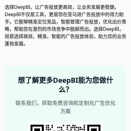
选择DeepBI，让广告投放更高效，让业务发展更稳健。
DeepBI不仅是工具，更是您在亚马逊广告投放中的得力助
手。它能够精准定位竞品，智能管理广告投放，优化出价策
略，帮助您在激烈的市场竞争中脱颖而出。选择DeepBI，
就是选择高效、精准、智能的广告投放体验，助力您的业务
蓬勃发展。
想了解更多DeepBI能为您做什
么？
联系我们，获取免费咨询和定制化广告优化
方案