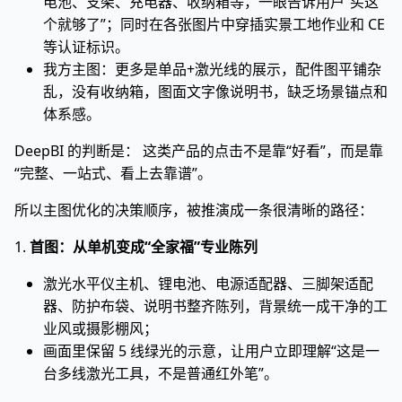
电池、支架、充电器、收纳箱等，一眼告诉用户“买这
个就够了”；同时在各张图片中穿插实景工地作业和 CE
等认证标识。
我方主图：更多是单品+激光线的展示，配件图平铺杂
乱，没有收纳箱，图面文字像说明书，缺乏场景锚点和
体系感。
DeepBI 的判断是： 这类产品的点击不是靠“好看”，而是靠
“完整、一站式、看上去靠谱”。
所以主图优化的决策顺序，被推演成一条很清晰的路径：
1.
首图：从单机变成“全家福”专业陈列
激光水平仪主机、锂电池、电源适配器、三脚架适配
器、防护布袋、说明书整齐陈列，背景统一成干净的工
业风或摄影棚风；
画面里保留 5 线绿光的示意，让用户立即理解“这是一
台多线激光工具，不是普通红外笔”。