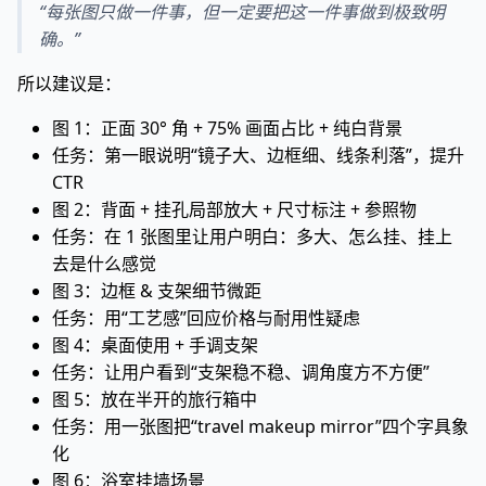
“每张图只做一件事，但一定要把这一件事做到极致明
确。”
所以建议是：
图 1：正面 30° 角 + 75% 画面占比 + 纯白背景
任务：第一眼说明“镜子大、边框细、线条利落”，提升
CTR
图 2：背面 + 挂孔局部放大 + 尺寸标注 + 参照物
任务：在 1 张图里让用户明白：多大、怎么挂、挂上
去是什么感觉
图 3：边框 & 支架细节微距
任务：用“工艺感”回应价格与耐用性疑虑
图 4：桌面使用 + 手调支架
任务：让用户看到“支架稳不稳、调角度方不方便”
图 5：放在半开的旅行箱中
任务：用一张图把“travel makeup mirror”四个字具象
化
图 6：浴室挂墙场景