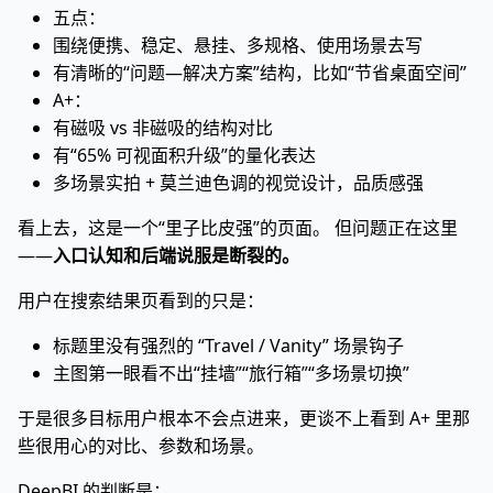
五点：
围绕便携、稳定、悬挂、多规格、使用场景去写
有清晰的“问题—解决方案”结构，比如“节省桌面空间”
A+：
有磁吸 vs 非磁吸的结构对比
有“65% 可视面积升级”的量化表达
多场景实拍 + 莫兰迪色调的视觉设计，品质感强
看上去，这是一个“里子比皮强”的页面。 但问题正在这里
——
入口认知和后端说服是断裂的。
用户在搜索结果页看到的只是：
标题里没有强烈的 “Travel / Vanity” 场景钩子
主图第一眼看不出“挂墙”“旅行箱”“多场景切换”
于是很多目标用户根本不会点进来，更谈不上看到 A+ 里那
些很用心的对比、参数和场景。
DeepBI 的判断是：