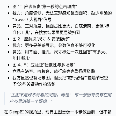
图 1：应该负责“第一秒的点击理由”
我方：角度偏侧，无法直观感知镜面面积，缺少明确的
“Travel / 大视野”信号
竞品：正对角度、镜面占比更大，白底清爽，更像“标
准化工具”，在搜索结果页更易被扫到
图 2：应解决“尺寸 & 安装疑虑”
我方：更多是美感展示，参数信息不够可视化
竞品：用背面、挂孔、尺寸标注一次性回答“有多大、
能挂哪儿”
图 4、5：应验证“便携性与多场景”
竞品有浴室、梳妆台、旅行箱等完整场景链路
我方虽然也有场景图，但没把“旅行必备”“挂墙节省空
间”这些关键动作拍清楚
“主图不是好不好看的问题，而是： 每一张图有没有在用
户心里消掉一个疑虑。”
在 DeepBI 的视角里，现有主图更像一本精致画册，但不够