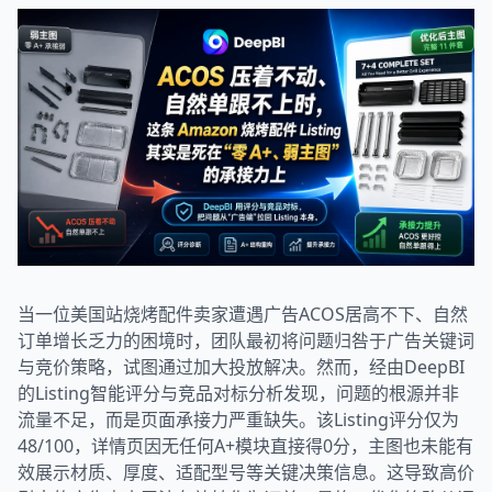
当一位美国站烧烤配件卖家遭遇广告ACOS居高不下、自然
订单增长乏力的困境时，团队最初将问题归咎于广告关键词
与竞价策略，试图通过加大投放解决。然而，经由DeepBI
的Listing智能评分与竞品对标分析发现，问题的根源并非
流量不足，而是页面承接力严重缺失。该Listing评分仅为
48/100，详情页因无任何A+模块直接得0分，主图也未能有
效展示材质、厚度、适配型号等关键决策信息。这导致高价