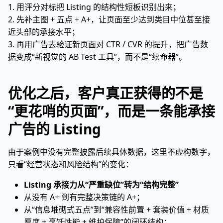
1. 用评分对标把 Listing 的结构性短板识别出来；
2. 先补主图 + 五点 + A+，让页面至少达到类目中位甚至接
近头部的承接水平；
3. 再用广告去验证新页面对 CTR / CVR 的提升，把广告数
据变成“新视觉的 AB Test 工具”，而不是“续命器”。
优化之后，客户真正获得的不是
“更花哨的页面”，而是一条能承接
广告的 Listing
由于案例中没有完整披露后续具体数据，这里不虚构数字，
只看“经营状态和风险结构”的变化：
Listing 承接力从“严重缺位”转为“结构完整”
从没有 A+ 到有完整决策链的 A+；
从“信息堆砌式五点”到“兼容性前置 + 套装价值 + 材质
厚度 + 烹饪性能 + 维护保障”的闭环结构；