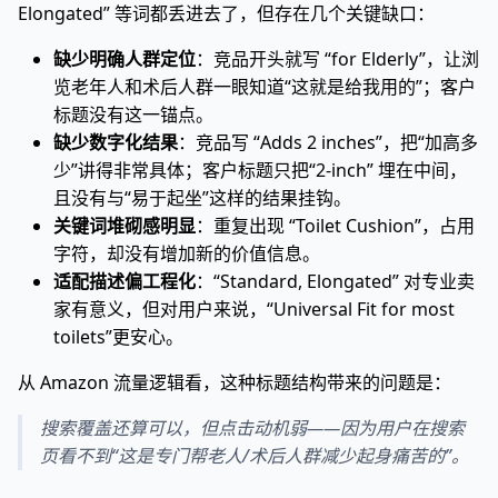
Elongated” 等词都丢进去了，但存在几个关键缺口：
缺少明确人群定位
：竞品开头就写 “for Elderly”，让浏
览老年人和术后人群一眼知道“这就是给我用的”；客户
标题没有这一锚点。
缺少数字化结果
：竞品写 “Adds 2 inches”，把“加高多
少”讲得非常具体；客户标题只把“2-inch” 埋在中间，
且没有与“易于起坐”这样的结果挂钩。
关键词堆砌感明显
：重复出现 “Toilet Cushion”，占用
字符，却没有增加新的价值信息。
适配描述偏工程化
：“Standard, Elongated” 对专业卖
家有意义，但对用户来说，“Universal Fit for most
toilets”更安心。
从 Amazon 流量逻辑看，这种标题结构带来的问题是：
搜索覆盖还算可以，但点击动机弱——因为用户在搜索
页看不到“这是专门帮老人/术后人群减少起身痛苦的”。