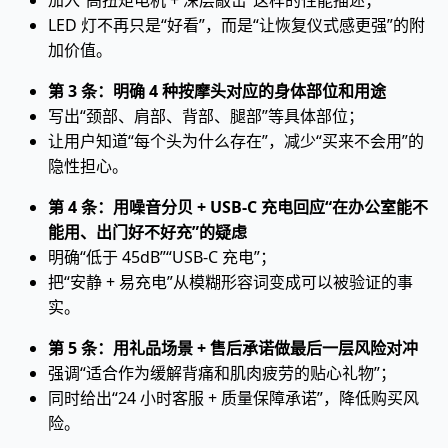
加入“高扭矩电机 + 深层敲击”这样的性能描述；
LED 灯不再只是“好看”，而是“让恢复仪式感更强”的附
加价值。
第 3 条：明确 4 种按摩头对应的身体部位和用途
写出“颈部、肩部、背部、腿部”等具体部位；
让用户知道“每个头为什么存在”，减少“买来不会用”的
隐性担心。
第 4 条：用噪音分贝 + USB-C 充电回应“在办公室能不
能用、出门好不好充”的疑虑
明确“低于 45dB”“USB-C 充电”；
把“安静 + 易充电”从模糊形容词变成可以被验证的事
实。
第 5 条：用礼品场景 + 售后承诺做最后一层风险对冲
强调“适合作为缓解背痛和肌肉疲劳的贴心礼物”；
同时给出“24 小时客服 + 质量保障承诺”，降低购买风
险。