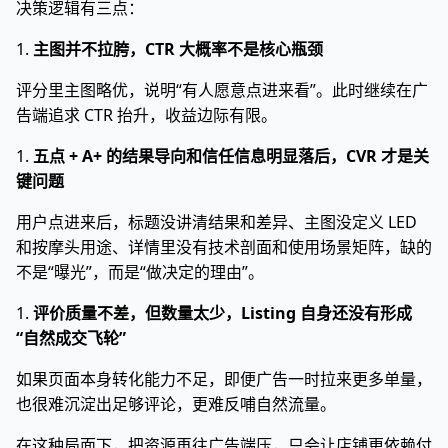
决策逻辑有三点：
1.
主图并不拉胯，CTR 大概率不是核心瓶颈
评分里主图略优，说明“有人愿意点进来看”。此时继续在广
告端追求 CTR 抬升，收益边际有限。
1.
五点 + A+ 的结果导向和信任信息明显落后，CVR 才是关
键问题
用户点进来后，标题没讲清结果和差异、主图没定义 LED
和按摩头用途、详情里没有技术剖面和使用场景矩阵，缺的
不是“曝光”，而是“做决定的理由”。
1.
评价质量不差，但数量太少，Listing 自身还没有形成
“自然成交飞轮”
如果页面本身转化能力不足，即便广告一时拉来更多单量，
也很难沉淀出足够评论，更难反哺自然流量。
在这种局面下，把资源再往广告端压，只会让店铺更依赖付