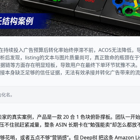
，在持续投入广告预算后转化率始终停滞不前，ACOS无法降低
后发现，listing的文本与图片质量尚可，真正致命的瓶颈在
+内容证据链等方面存在明显短板，导致用户在最终下单环节犹豫不
接本身缺乏足够的信任证据，无法有效承接并转化广告带来的流
为化名。
 卖家的真实案例，产品是一款 20 合 1 色块俯卧撑板。团队
压不住就赶紧减量，整条 ASIN 长期卡在“勉强能卖”却怎么都
或者五点不够“营销感”。但 DeepBI 把这条 Amazon L