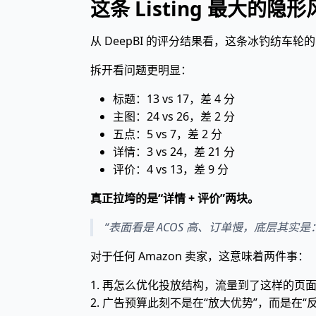
这条 Listing 最大
从 DeepBI 的评分结果看，这条冰钓纺车轮的 Ama
拆开看问题更明显：
标题：13 vs 17，差 4 分
主图：24 vs 26，差 2 分
五点：5 vs 7，差 2 分
详情：3 vs 24，差 21 分
评价：4 vs 13，差 9 分
真正拉垮的是“详情 + 评价”两块。
“表面看是 ACOS 高、订单慢，底层其
对于任何 Amazon 卖家，这意味着两件事：
1. 再怎么优化投放结构，流量到了这样的页面
2. 广告预算此刻不是在“放大优势”，而是在“