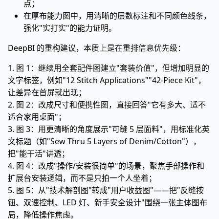
点；
在厚布能力图中，用清晰的层数标注和不同颜色线条，
强化"实打实"的能力证明。
DeepBI 的重构建议，本质上是在重排信息优先级：
1. 图 1：继续用全套配件图建立"套装价值"，但增加明显的
文字标签，例如"12 Stitch Applications""42-Piece Kit"，
让差异在首屏就出现；
2. 图 2：改成尺寸和便携性图，直接回答"它有多大、适不
适合家用桌面"；
3. 图 3：用更清晰的角度展示"可缝 5 层面料"，用标准化英
文标题（如"Sew Thru 5 Layers of Denim/Cotton"），
把"能干活"讲透；
4. 图 4：改成"操作/安装很简单"的场景，聚焦手部操作和
扩展台安装逻辑，而不是只拍一个人坐着；
5. 图 5：从"技术解剖图"转成"用户收益图"——把"反缝按
钮、双速控制、LED 灯、新手安全设计"围绕一张主体图布
局，降低操作焦虑。