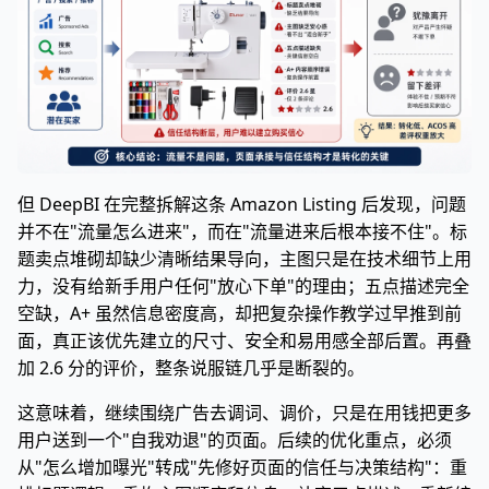
但 DeepBI 在完整拆解这条 Amazon Listing 后发现，问题
并不在"流量怎么进来"，而在"流量进来后根本接不住"。标
题卖点堆砌却缺少清晰结果导向，主图只是在技术细节上用
力，没有给新手用户任何"放心下单"的理由；五点描述完全
空缺，A+ 虽然信息密度高，却把复杂操作教学过早推到前
面，真正该优先建立的尺寸、安全和易用感全部后置。再叠
加 2.6 分的评价，整条说服链几乎是断裂的。
这意味着，继续围绕广告去调词、调价，只是在用钱把更多
用户送到一个"自我劝退"的页面。后续的优化重点，必须
从"怎么增加曝光"转成"先修好页面的信任与决策结构"：重