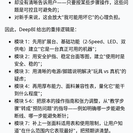
却没有清晰告诉用户——只要按某些步骤操作，这些问
题是可控且可避免的；
对新手来说，这会放大"我可能用坏它"的心理负担。
因此，DeepBI 给出的重排逻辑是：
模块 1：先用扩展台、基础功能（2-Speed、LED、双
供电）建立"它是一台真正可用的机器"；
模块 2：用安全护指、稳定台面等图，建立"使用时是
安全、稳的"；
模块 3：用清晰的电源/脚踏说明解决"玩具 vs 真机"的
疑虑；
模块 4：再用厚布能力、面料兼容性表，量化它"能干
到什么程度"；
模块 5-6：把原本的操作指南和张力调整，从"教学步
骤"转成"预防问题"的指导——例如明确哪一步能避免
断线、哪一步能避免断针；
模块 7：补上一张面料适用表和使用限制，让用户知
道"在什么范围内它表现最好"，把预期讲清楚。