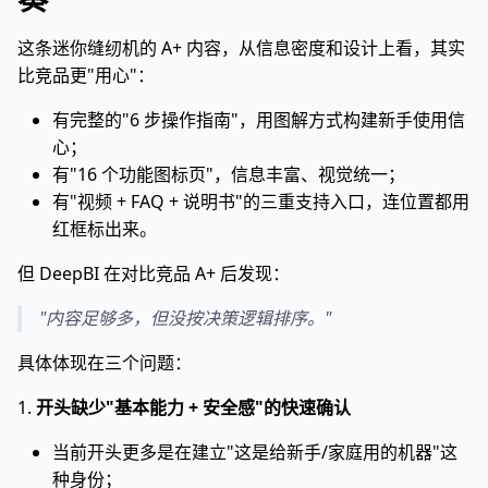
这条迷你缝纫机的 A+ 内容，从信息密度和设计上看，其实
比竞品更"用心"：
有完整的"6 步操作指南"，用图解方式构建新手使用信
心；
有"16 个功能图标页"，信息丰富、视觉统一；
有"视频 + FAQ + 说明书"的三重支持入口，连位置都用
红框标出来。
但 DeepBI 在对比竞品 A+ 后发现：
"内容足够多，但没按决策逻辑排序。"
具体体现在三个问题：
1.
开头缺少"基本能力 + 安全感"的快速确认
当前开头更多是在建立"这是给新手/家庭用的机器"这
种身份；