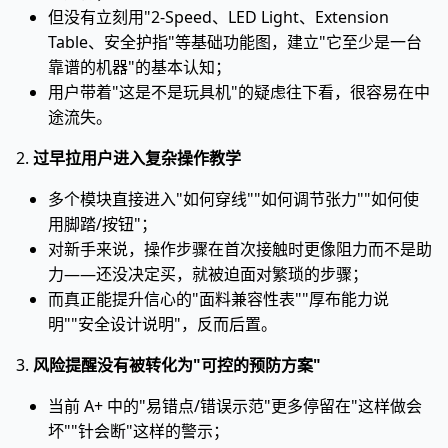
但没有立刻用"2-Speed、LED Light、Extension
Table、安全护指"等基础功能图，建立"它至少是一台
靠谱的机器"的基本认知；
用户带着"这是不是玩具机"的疑虑往下看，很容易在中
途流失。
2.
过早拉用户进入复杂操作教学
多个模块直接进入"如何穿线""如何调节张力""如何使
用脚踏/按钮"；
对新手来说，操作步骤在首次接触时更像阻力而不是助
力——还没决定买，就被迫面对繁琐的步骤；
而真正能提升信心的"面料兼容性表""厚布能力说
明""安全设计说明"，反而后置。
3.
风险提醒没有被转化为"可控的预防方案"
当前 A+ 中的"易错点/错误示范"更多停留在"这样做会
坏""针会断"这样的警示；