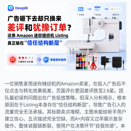
一位销售家用迷你缝纫机的Amazon卖家，在投入广告后不
仅点击与转化效果极差，页面评价更因差评跌至2.6星。团
队最初误判问题出在广告投放策略，但深入分析揭示，根本
原因在于Listing本身存在“信任结构断层”，导致广告引入的
流量完全无法承接。其标题卖点堆砌、主图未能给新手用户
建立信心、五点描述完全空缺，而A+内容又过早展示复杂
操作，整体说服链断裂，使用户在决策环节“自我劝退”。本