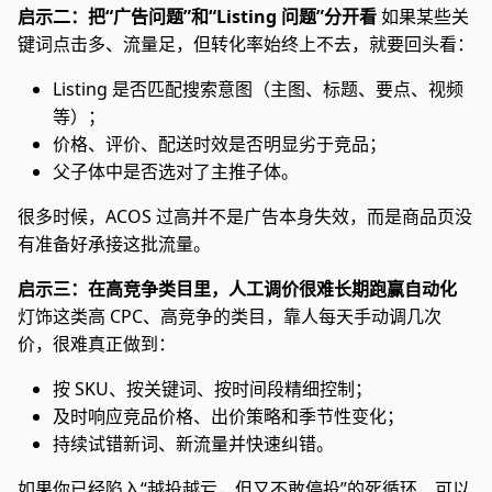
启示二：把“广告问题”和“Listing 问题”分开看
如果某些关
键词点击多、流量足，但转化率始终上不去，就要回头看：
Listing 是否匹配搜索意图（主图、标题、要点、视频
等）；
价格、评价、配送时效是否明显劣于竞品；
父子体中是否选对了主推子体。
很多时候，ACOS 过高并不是广告本身失效，而是商品页没
有准备好承接这批流量。
启示三：在高竞争类目里，人工调价很难长期跑赢自动化
灯饰这类高 CPC、高竞争的类目，靠人每天手动调几次
价，很难真正做到：
按 SKU、按关键词、按时间段精细控制；
及时响应竞品价格、出价策略和季节性变化；
持续试错新词、新流量并快速纠错。
如果你已经陷入“越投越亏，但又不敢停投”的死循环，可以