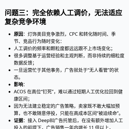
问题三：完全依赖人工调价，无法适应
复杂竞争环境
原因
：灯饰类目竞争激烈，CPC 和转化随时间、季
节、竞品行为随时变化：
人工调价的频率和颗粒度都远远跟不上市场变化；
很多调整基于运营经验和主观判断，而非持续的细粒度
数据反馈；
一旦运营忙于其他事务，广告就处于“无人看管”的状
态。
影响
：
ACOS 在高位“钉死”，难以通过短期人工优化拉回到健
康区间；
因为无法建立稳定的广告策略，卖家既不敢大幅加预
算，也不敢随意停投，只能在高成本区间“被迫续命”。
证据
：接入 DeepBI广告托管后，在没有额外增加人工
投入的前提下，广告销售一年内增长 11 倍以上，