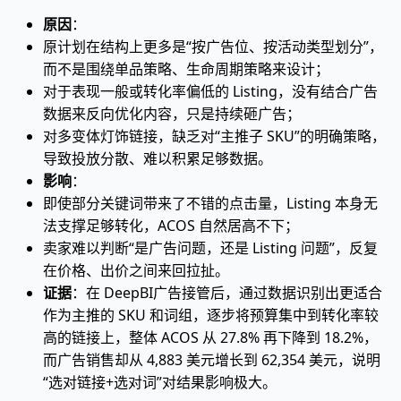
原因
：
原计划在结构上更多是“按广告位、按活动类型划分”，
而不是围绕单品策略、生命周期策略来设计；
对于表现一般或转化率偏低的 Listing，没有结合广告
数据来反向优化内容，只是持续砸广告；
对多变体灯饰链接，缺乏对“主推子 SKU”的明确策略，
导致投放分散、难以积累足够数据。
影响
：
即使部分关键词带来了不错的点击量，Listing 本身无
法支撑足够转化，ACOS 自然居高不下；
卖家难以判断“是广告问题，还是 Listing 问题”，反复
在价格、出价之间来回拉扯。
证据
：在 DeepBI广告接管后，通过数据识别出更适合
作为主推的 SKU 和词组，逐步将预算集中到转化率较
高的链接上，整体 ACOS 从 27.8% 再下降到 18.2%，
而广告销售却从 4,883 美元增长到 62,354 美元，说明
“选对链接+选对词”对结果影响极大。