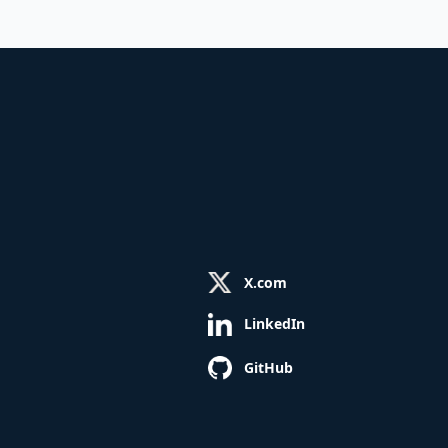
X.com
LinkedIn
GitHub